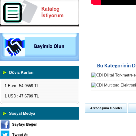
Ölçüm Cihazları
Kaplama Kalınlığı Ölçüm
Cihazları
Ultrasonik Kalınlık Ölçüm
Cihazları
Yüzey Pürüzlülük Ölçüm
Cihazları
Vİbrasyon Test Cihazları
Tork Ölçerler-Kuvvet Ölçerler
Mikroskoplar
Numune Hazırlama Cihazları
Bu Kategorinin D
Profil Projektörler
Video Ölçüm Sistemleri
3 Boyutlu Ölçüm Cihazları
Çekme Kopma Test Cihazları
1 Euro
: 54.9559 TL
Beton Test Cihazları
Impact Test Cihazları
1 USD
: 47.6799 TL
Plastik Test Cihazları
Boya Kontrol Test Cihazları
Arkadaşıma Gönder
Çevresel Ölçüm Cihazları
El Tipi Ölçüm Cihazları