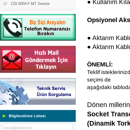
● Kullanım Kıl
10.
CDI 6004-F-MT Sensör
Opsiyonel Aks
● Aktarım Kabl
● Aktarım Kabl
ÖNEMLİ:
Teklif istekleriniz
seçimi de
aşağıdaki tabloda
Dönen millerin
Socket Trans
(Dinamik Tork