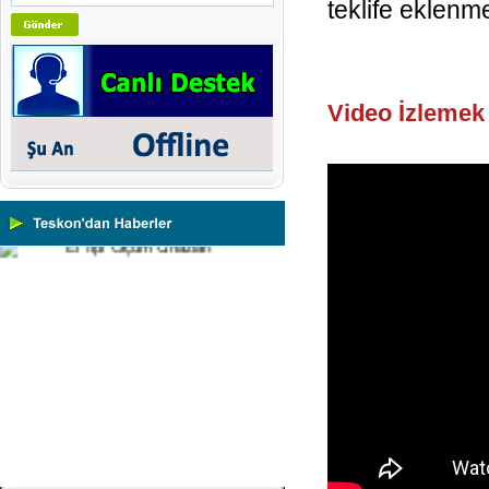
teklife eklenme
Video İzlemek 
Yeni Binamıza TAŞINDIK
Portatif ve Tezgah Tipi Sertlik