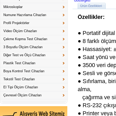
Ürün Özellikleri
Mikroskoplar
Numune Hazırlama Cihazları
Özellikler:
Profil Projektörler
Video Ölçüm Cihazları
● Portatif dijita
Çekme Kopma Test Cihazları
● 8 farklı ölçüm
3 Boyutlu Ölçüm Cihazları
● Hassasiyet: 
Diğer Test ve Ölçü Cihazları
● Saat yönü ve
Plastik Test Cihazları
● 3500 veri de
Boya Kontrol Test Cihazları
● Sesli ve görse
Tekstil Test Cihazları
● Sıfırlama, bi
El Tipi Ölçüm Cihazları
alma,
Çevresel Ölçüm Cihazları
çağırma ve si
● RS-232 çıkışı
● Printer veya 