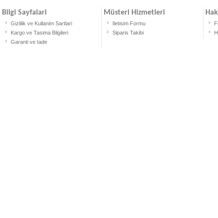
Bilgi Sayfalari
Müsteri Hizmetleri
Hak
Gizlilik ve Kullanim Sartlari
Iletisim Formu
F
Kargo ve Tasima Bilgileri
Siparis Takibi
H
Garanti ve Iade