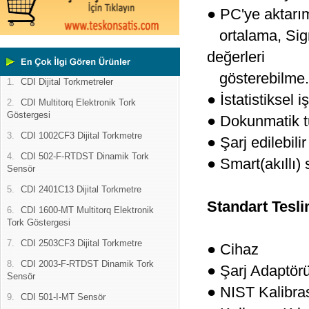
● PC'ye aktarı
ortalama, Sigm
değerleri
gösterebilme.
1.
CDI Dijital Torkmetreler
● İstatistiksel 
2.
CDI Multitorq Elektronik Tork
Göstergesi
● Dokunmatik t
3.
CDI 1002CF3 Dijital Torkmetre
● Şarj edilebili
4.
CDI 502-F-RTDST Dinamik Tork
● Smart(akıllı)
Sensör
5.
CDI 2401C13 Dijital Torkmetre
Standart Tesli
6.
CDI 1600-MT Multitorq Elektronik
Tork Göstergesi
7.
CDI 2503CF3 Dijital Torkmetre
● Cihaz
8.
CDI 2003-F-RTDST Dinamik Tork
● Şarj Adaptörü
Sensör
● NIST Kalibras
9.
CDI 501-I-MT Sensör