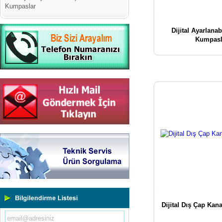
Kumpaslar
Dijital Ayarlanab
Kumpasl
Yeni Binamıza TAŞINDIK
Portatif ve Tezgah Tipi Sertlik
Ölçüm Cihazları
Kaplama Kalınlığı Ölçüm
Dijital Dış Çap Kan
Cihazları
Ultrasonik Kalınlık Ölçüm