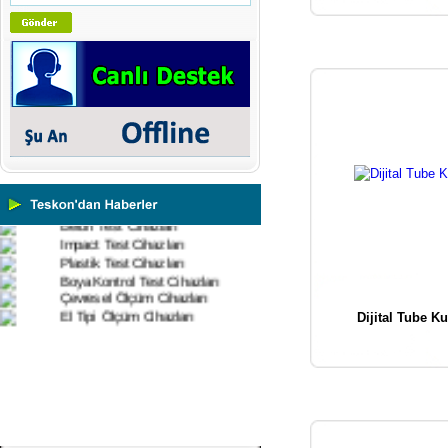
Cihazları
Yüzey Pürüzlülük Ölçüm
Cihazları
Vİbrasyon Test Cihazları
Tork Ölçerler-Kuvvet Ölçerler
Mikroskoplar
Numune Hazırlama Cihazları
Profil Projektörler
Video Ölçüm Sistemleri
3 Boyutlu Ölçüm Cihazları
Çekme Kopma Test Cihazları
Beton Test Cihazları
Impact Test Cihazları
Plastik Test Cihazları
Boya Kontrol Test Cihazları
Çevresel Ölçüm Cihazları
El Tipi Ölçüm Cihazları
Dijital Tube K