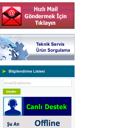
Yeni Binamıza TAŞINDIK
Portatif ve Tezgah Tipi Sertlik
Ölçüm Cihazları
Kaplama Kalınlığı Ölçüm
Cihazları
Ultrasonik Kalınlık Ölçüm
Cihazları
Yüzey Pürüzlülük Ölçüm
Cihazları
Vİbrasyon Test Cihazları