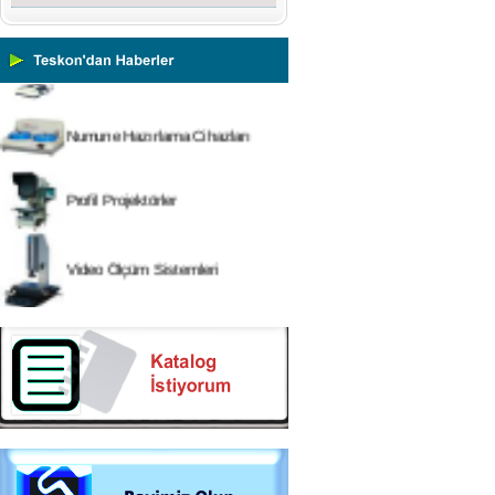
Tork Ölçerler-Kuvvet Ölçerler
Mikroskoplar
Numune Hazırlama Cihazları
Profil Projektörler
Video Ölçüm Sistemleri
3 Boyutlu Ölçüm Cihazları
Çekme Kopma Test Cihazları