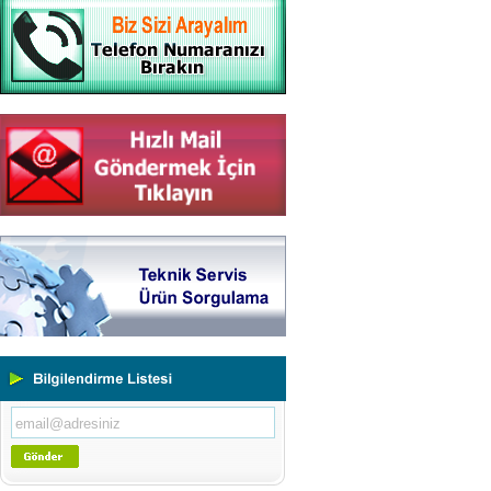
Yeni Binamıza TAŞINDIK
Portatif ve Tezgah Tipi Sertlik
Ölçüm Cihazları
Kaplama Kalınlığı Ölçüm
Cihazları
Ultrasonik Kalınlık Ölçüm
Cihazları
Yüzey Pürüzlülük Ölçüm
Cihazları
Vİbrasyon Test Cihazları
Tork Ölçerler-Kuvvet Ölçerler
Mikroskoplar
Numune Hazırlama Cihazları
Profil Projektörler
Video Ölçüm Sistemleri