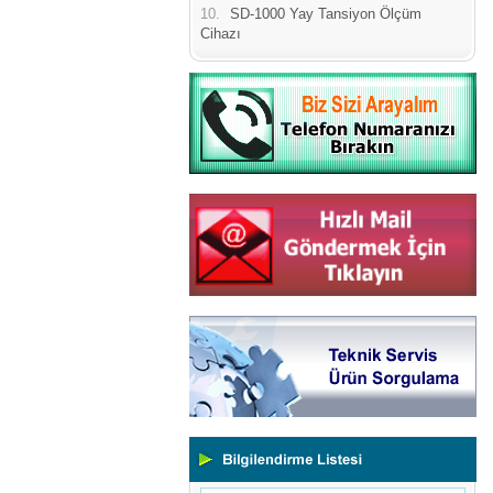
10.
SD-1000 Yay Tansiyon Ölçüm
Cihazı
Yeni Binamıza TAŞINDIK
Portatif ve Tezgah Tipi Sertlik
Ölçüm Cihazları
Kaplama Kalınlığı Ölçüm
Cihazları