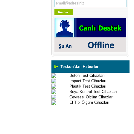
Ultrasonik Kalınlık Ölçüm
Cihazları
Yüzey Pürüzlülük Ölçüm
Cihazları
Vİbrasyon Test Cihazları
Tork Ölçerler-Kuvvet Ölçerler
Mikroskoplar
Numune Hazırlama Cihazları
Profil Projektörler
Video Ölçüm Sistemleri
3 Boyutlu Ölçüm Cihazları
Çekme Kopma Test Cihazları
Beton Test Cihazları
Impact Test Cihazları
Plastik Test Cihazları
Boya Kontrol Test Cihazları
Çevresel Ölçüm Cihazları
El Tipi Ölçüm Cihazları