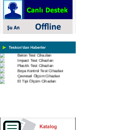
Cihazları
Vİbrasyon Test Cihazları
Tork Ölçerler-Kuvvet Ölçerler
Mikroskoplar
Numune Hazırlama Cihazları
Profil Projektörler
Video Ölçüm Sistemleri
3 Boyutlu Ölçüm Cihazları
Çekme Kopma Test Cihazları
Beton Test Cihazları
Impact Test Cihazları
Plastik Test Cihazları
Boya Kontrol Test Cihazları
Çevresel Ölçüm Cihazları
El Tipi Ölçüm Cihazları