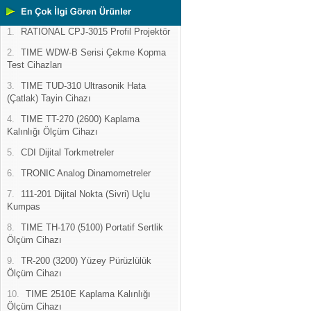
1.
RATIONAL CPJ-3015 Profil Projektör
2.
TIME WDW-B Serisi Çekme Kopma
Test Cihazları
3.
TIME TUD-310 Ultrasonik Hata
(Çatlak) Tayin Cihazı
4.
TIME TT-270 (2600) Kaplama
Kalınlığı Ölçüm Cihazı
5.
CDI Dijital Torkmetreler
6.
TRONIC Analog Dinamometreler
7.
111-201 Dijital Nokta (Sivri) Uçlu
Kumpas
8.
TIME TH-170 (5100) Portatif Sertlik
Ölçüm Cihazı
9.
TR-200 (3200) Yüzey Pürüzlülük
Ölçüm Cihazı
10.
TIME 2510E Kaplama Kalınlığı
Ölçüm Cihazı