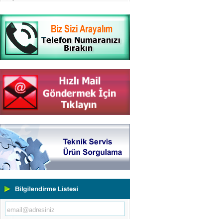
Yeni Binamıza TAŞINDIK
Portatif ve Tezgah Tipi Sertlik
Ölçüm Cihazları
Kaplama Kalınlığı Ölçüm
Cihazları
Ultrasonik Kalınlık Ölçüm
Cihazları
Yüzey Pürüzlülük Ölçüm