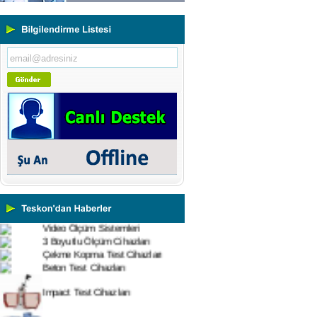
Yeni Binamıza TAŞINDIK
Portatif ve Tezgah Tipi Sertlik
Ölçüm Cihazları
Kaplama Kalınlığı Ölçüm
Cihazları
Ultrasonik Kalınlık Ölçüm
Cihazları
Yüzey Pürüzlülük Ölçüm
Cihazları
Vİbrasyon Test Cihazları
Tork Ölçerler-Kuvvet Ölçerler
Mikroskoplar
Numune Hazırlama Cihazları
Profil Projektörler
Video Ölçüm Sistemleri
3 Boyutlu Ölçüm Cihazları
Çekme Kopma Test Cihazları
Beton Test Cihazları
Impact Test Cihazları