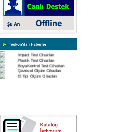
Vİbrasyon Test Cihazları
Tork Ölçerler-Kuvvet Ölçerler
Mikroskoplar
Numune Hazırlama Cihazları
Profil Projektörler
Video Ölçüm Sistemleri
3 Boyutlu Ölçüm Cihazları
Çekme Kopma Test Cihazları
Beton Test Cihazları
Impact Test Cihazları
Plastik Test Cihazları
Boya Kontrol Test Cihazları
Çevresel Ölçüm Cihazları
El Tipi Ölçüm Cihazları