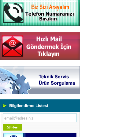
Yeni Binamıza TAŞINDIK
Portatif ve Tezgah Tipi Sertlik
Ölçüm Cihazları
Kaplama Kalınlığı Ölçüm
Cihazları
Ultrasonik Kalınlık Ölçüm
Cihazları
Yüzey Pürüzlülük Ölçüm
Cihazları