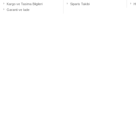
Kargo ve Tasima Bilgileri
Siparis Takibi
H
Garanti ve Iade