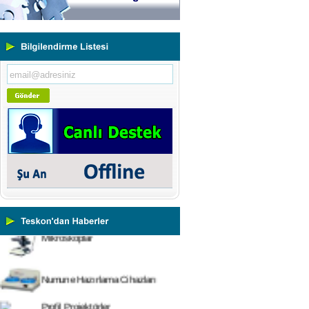
Yeni Binamıza TAŞINDIK
Portatif ve Tezgah Tipi Sertlik
Ölçüm Cihazları
Kaplama Kalınlığı Ölçüm
Cihazları
Ultrasonik Kalınlık Ölçüm
Cihazları
Yüzey Pürüzlülük Ölçüm
Cihazları
Vİbrasyon Test Cihazları
Tork Ölçerler-Kuvvet Ölçerler
Mikroskoplar
Numune Hazırlama Cihazları
Profil Projektörler
Video Ölçüm Sistemleri