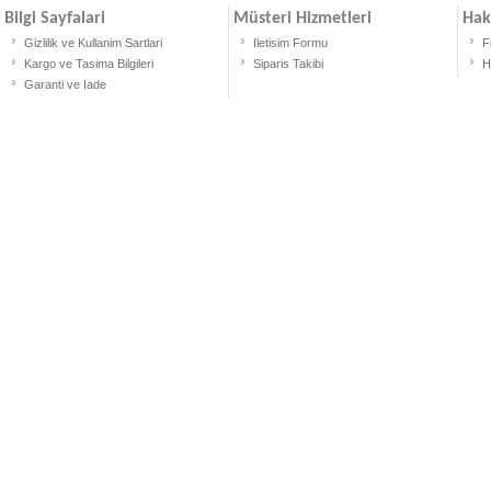
Bilgi Sayfalari
Müsteri Hizmetleri
Hak
Gizlilik ve Kullanim Sartlari
Iletisim Formu
F
Kargo ve Tasima Bilgileri
Siparis Takibi
H
Garanti ve Iade