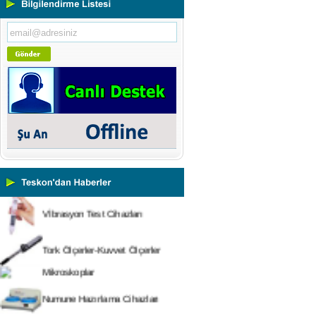
Portatif ve Tezgah Tipi Sertlik
Ölçüm Cihazları
Kaplama Kalınlığı Ölçüm
Cihazları
Ultrasonik Kalınlık Ölçüm
Cihazları
Yüzey Pürüzlülük Ölçüm
Cihazları
Vİbrasyon Test Cihazları
Tork Ölçerler-Kuvvet Ölçerler
Mikroskoplar
Numune Hazırlama Cihazları
Profil Projektörler