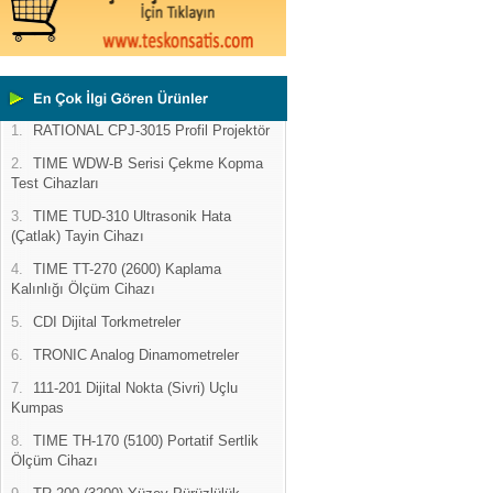
1.
RATIONAL CPJ-3015 Profil Projektör
2.
TIME WDW-B Serisi Çekme Kopma
Test Cihazları
3.
TIME TUD-310 Ultrasonik Hata
(Çatlak) Tayin Cihazı
4.
TIME TT-270 (2600) Kaplama
Kalınlığı Ölçüm Cihazı
5.
CDI Dijital Torkmetreler
6.
TRONIC Analog Dinamometreler
7.
111-201 Dijital Nokta (Sivri) Uçlu
Kumpas
8.
TIME TH-170 (5100) Portatif Sertlik
Ölçüm Cihazı