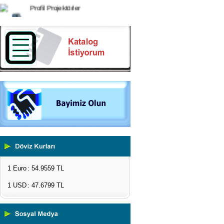
Video Ölçüm Sistemleri
3 Boyutlu Ölçüm Cihazları
Çekme Kopma Test Cihazları
Beton Test Cihazları
Impact Test Cihazları
Plastik Test Cihazları
Boya Kontrol Test Cihazları
Çevresel Ölçüm Cihazları
El Tipi Ölçüm Cihazları
1 Euro
: 54.9559 TL
1 USD
: 47.6799 TL