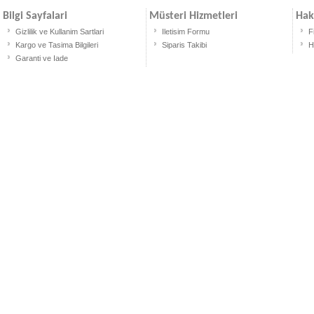
Bilgi Sayfalari
Müsteri Hizmetleri
Hak
Gizlilik ve Kullanim Sartlari
Iletisim Formu
F
Kargo ve Tasima Bilgileri
Siparis Takibi
H
Garanti ve Iade