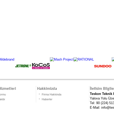
izmetleri
Hakkimizda
İletisim Bilgile
Teskon Teknik E
Formu
Firma Hakkinda
Yalova Yolu Üze
akibi
Haberler
Tel: 90 (224) 51
E-Mail:
info@te