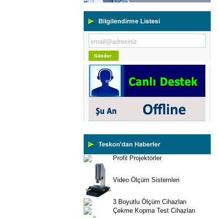
Yeni Binamıza TAŞINDIK
Portatif ve Tezgah Tipi Sertlik
Ölçüm Cihazları
Kaplama Kalınlığı Ölçüm
Cihazları
Ultrasonik Kalınlık Ölçüm
Cihazları
Yüzey Pürüzlülük Ölçüm
Cihazları
Vİbrasyon Test Cihazları
Tork Ölçerler-Kuvvet Ölçerler
Mikroskoplar
Numune Hazırlama Cihazları
Profil Projektörler
Video Ölçüm Sistemleri
3 Boyutlu Ölçüm Cihazları
Çekme Kopma Test Cihazları