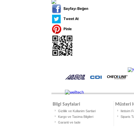
Bilgi Sayfalari
Müsteri H
Gizlilik ve Kullanim Sartlari
Iletisim 
Kargo ve Tasima Bilgileri
Siparis T
Garanti ve Iade