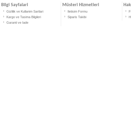
Bilgi Sayfalari
Müsteri Hizmetleri
Hak
Gizlilik ve Kullanim Sartlari
Iletisim Formu
F
Kargo ve Tasima Bilgileri
Siparis Takibi
H
Garanti ve Iade