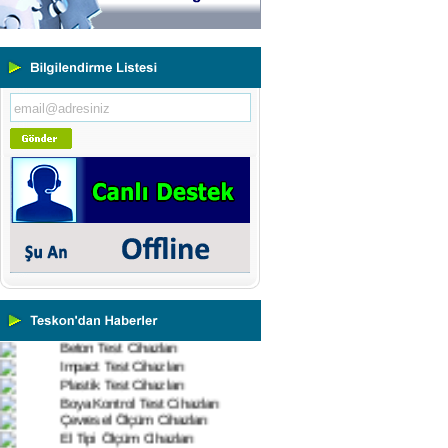
Yeni Binamıza TAŞINDIK
Portatif ve Tezgah Tipi Sertlik
Ölçüm Cihazları
Kaplama Kalınlığı Ölçüm
Cihazları
Ultrasonik Kalınlık Ölçüm
Cihazları
Yüzey Pürüzlülük Ölçüm
Cihazları
Vİbrasyon Test Cihazları
Tork Ölçerler-Kuvvet Ölçerler
Mikroskoplar
Numune Hazırlama Cihazları
Profil Projektörler
Video Ölçüm Sistemleri
3 Boyutlu Ölçüm Cihazları
Çekme Kopma Test Cihazları
Beton Test Cihazları
Impact Test Cihazları
Plastik Test Cihazları
Boya Kontrol Test Cihazları
Çevresel Ölçüm Cihazları
El Tipi Ölçüm Cihazları