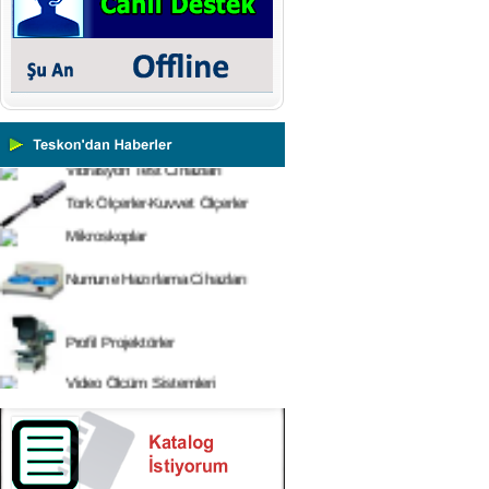
Ultrasonik Kalınlık Ölçüm
Cihazları
Yüzey Pürüzlülük Ölçüm
Cihazları
Vİbrasyon Test Cihazları
Tork Ölçerler-Kuvvet Ölçerler
Mikroskoplar
Numune Hazırlama Cihazları
Profil Projektörler
Video Ölçüm Sistemleri
3 Boyutlu Ölçüm Cihazları
Çekme Kopma Test Cihazları
Beton Test Cihazları