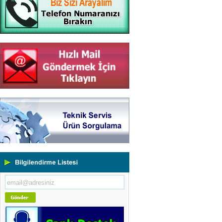
Yeni Binamıza TAŞINDIK
Portatif ve Tezgah Tipi Sertlik
Ölçüm Cihazları
Kaplama Kalınlığı Ölçüm
Cihazları