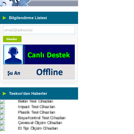
Yeni Binamıza TAŞINDIK
Portatif ve Tezgah Tipi Sertlik
Ölçüm Cihazları
Kaplama Kalınlığı Ölçüm
Cihazları
Ultrasonik Kalınlık Ölçüm
Cihazları
Yüzey Pürüzlülük Ölçüm
Cihazları
Vİbrasyon Test Cihazları
Tork Ölçerler-Kuvvet Ölçerler
Mikroskoplar
Numune Hazırlama Cihazları
Profil Projektörler
Video Ölçüm Sistemleri
3 Boyutlu Ölçüm Cihazları
Çekme Kopma Test Cihazları
Beton Test Cihazları
Impact Test Cihazları
Plastik Test Cihazları
Boya Kontrol Test Cihazları
Çevresel Ölçüm Cihazları
El Tipi Ölçüm Cihazları