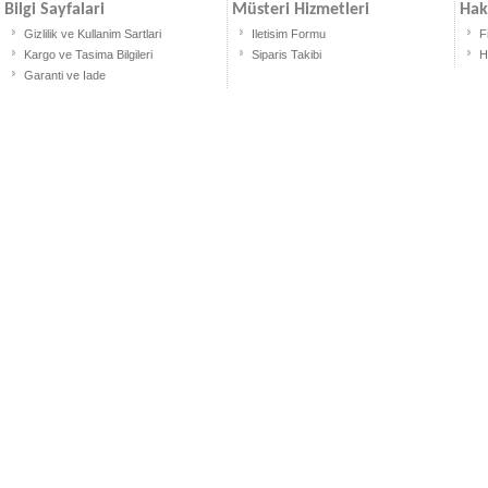
Bilgi Sayfalari
Müsteri Hizmetleri
Hak
Gizlilik ve Kullanim Sartlari
Iletisim Formu
F
Kargo ve Tasima Bilgileri
Siparis Takibi
H
Garanti ve Iade