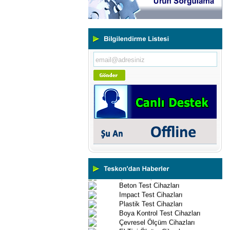
Yeni Binamıza TAŞINDIK
Portatif ve Tezgah Tipi Sertlik
Ölçüm Cihazları
Kaplama Kalınlığı Ölçüm
Cihazları
Ultrasonik Kalınlık Ölçüm
Cihazları
Yüzey Pürüzlülük Ölçüm
Cihazları
Vİbrasyon Test Cihazları
Tork Ölçerler-Kuvvet Ölçerler
Mikroskoplar
Numune Hazırlama Cihazları
Profil Projektörler
Video Ölçüm Sistemleri
3 Boyutlu Ölçüm Cihazları
Çekme Kopma Test Cihazları
Beton Test Cihazları
Impact Test Cihazları
Plastik Test Cihazları
Boya Kontrol Test Cihazları
Çevresel Ölçüm Cihazları
El Tipi Ölçüm Cihazları