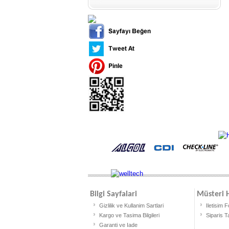
Bilgi Sayfalari
Müsteri H
Gizlilik ve Kullanim Sartlari
Iletisim 
Kargo ve Tasima Bilgileri
Siparis T
Garanti ve Iade