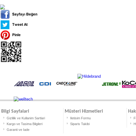
Bilgi Sayfalari
Müsteri Hizmetleri
Hak
Gizlilik ve Kullanim Sartlari
Iletisim Formu
F
Kargo ve Tasima Bilgileri
Siparis Takibi
H
Garanti ve Iade