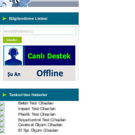
Yeni Binamıza TAŞINDIK
Portatif ve Tezgah Tipi Sertlik
Ölçüm Cihazları
Kaplama Kalınlığı Ölçüm
Cihazları
Ultrasonik Kalınlık Ölçüm
Cihazları
Yüzey Pürüzlülük Ölçüm
Cihazları
Vİbrasyon Test Cihazları
Tork Ölçerler-Kuvvet Ölçerler
Mikroskoplar
Numune Hazırlama Cihazları
Profil Projektörler
Video Ölçüm Sistemleri
3 Boyutlu Ölçüm Cihazları
Çekme Kopma Test Cihazları
Beton Test Cihazları
Impact Test Cihazları
Plastik Test Cihazları
Boya Kontrol Test Cihazları
Çevresel Ölçüm Cihazları
El Tipi Ölçüm Cihazları