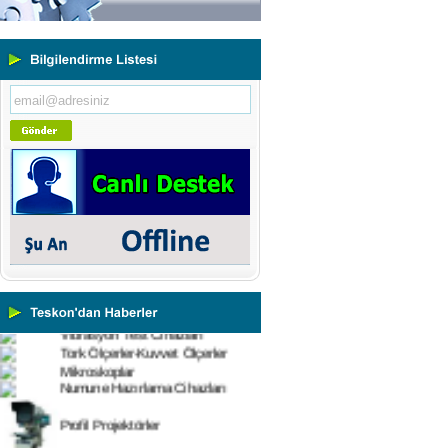
Yeni Binamıza TAŞINDIK
Portatif ve Tezgah Tipi Sertlik
Ölçüm Cihazları
Kaplama Kalınlığı Ölçüm
Cihazları
Ultrasonik Kalınlık Ölçüm
Cihazları
Yüzey Pürüzlülük Ölçüm
Cihazları
Vİbrasyon Test Cihazları
Tork Ölçerler-Kuvvet Ölçerler
Mikroskoplar
Numune Hazırlama Cihazları
Profil Projektörler
Video Ölçüm Sistemleri