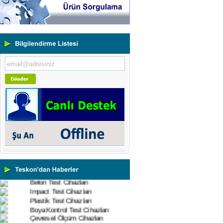
Yeni Binamıza TAŞINDIK
Portatif ve Tezgah Tipi Sertlik
Ölçüm Cihazları
Kaplama Kalınlığı Ölçüm
Cihazları
Ultrasonik Kalınlık Ölçüm
Cihazları
Yüzey Pürüzlülük Ölçüm
Cihazları
Vİbrasyon Test Cihazları
Tork Ölçerler-Kuvvet Ölçerler
Mikroskoplar
Numune Hazırlama Cihazları
Profil Projektörler
Video Ölçüm Sistemleri
3 Boyutlu Ölçüm Cihazları
Çekme Kopma Test Cihazları
Beton Test Cihazları
Impact Test Cihazları
Plastik Test Cihazları
Boya Kontrol Test Cihazları
Çevresel Ölçüm Cihazları
El Tipi Ölçüm Cihazları