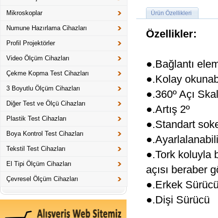
Mikroskoplar
Ürün Özellikleri
Numune Hazırlama Cihazları
Özellikler:
Profil Projektörler
Video Ölçüm Cihazları
●.Bağlantı elem
Çekme Kopma Test Cihazları
●.Kolay okunabi
3 Boyutlu Ölçüm Cihazları
●.360º Açı Ska
Diğer Test ve Ölçü Cihazları
●.Artış 2º
Plastik Test Cihazları
●.Standart soket 
Boya Kontrol Test Cihazları
●.Ayarlalanabili
Tekstil Test Cihazları
●.Tork koluyla 
El Tipi Ölçüm Cihazları
açısı beraber gö
Çevresel Ölçüm Cihazları
●.Erkek Sürücü
●.Dişi Sürücü 