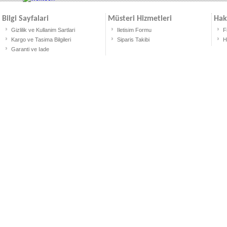
Bilgi Sayfalari
Müsteri Hizmetleri
Hak
Gizlilik ve Kullanim Sartlari
Iletisim Formu
F
Kargo ve Tasima Bilgileri
Siparis Takibi
H
Garanti ve Iade