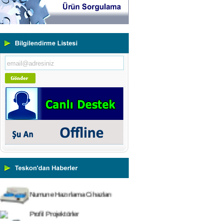
Yeni Binamıza TAŞINDIK
Portatif ve Tezgah Tipi Sertlik
Ölçüm Cihazları
Kaplama Kalınlığı Ölçüm
Cihazları
Ultrasonik Kalınlık Ölçüm
Cihazları
Yüzey Pürüzlülük Ölçüm
Cihazları
Vİbrasyon Test Cihazları
Tork Ölçerler-Kuvvet Ölçerler
Mikroskoplar
Numune Hazırlama Cihazları
Profil Projektörler