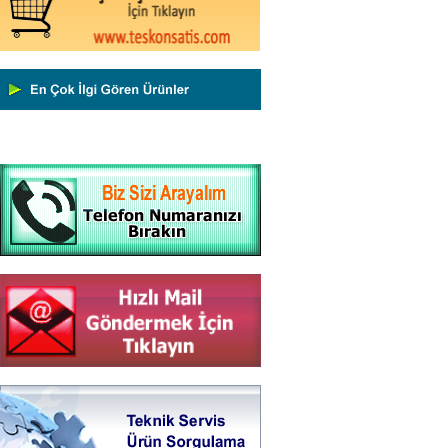
Yeni Binamıza TAŞINDIK
Portatif ve Tezgah Tipi Sertlik
Ölçüm Cihazları
Kaplama Kalınlığı Ölçüm
Cihazları