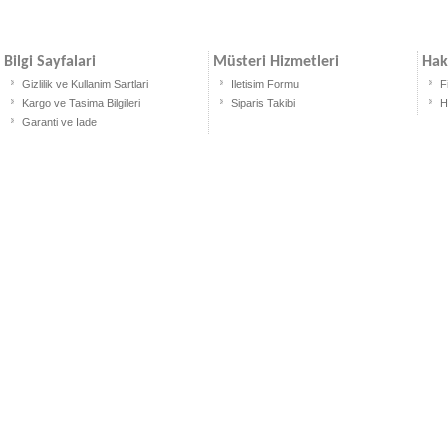
Bilgi Sayfalari
Müsteri Hizmetleri
Hak
Gizlilik ve Kullanim Sartlari
Iletisim Formu
F
Kargo ve Tasima Bilgileri
Siparis Takibi
H
Garanti ve Iade