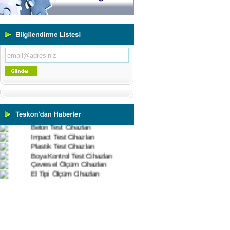
Ultrasonik Kalınlık Ölçüm
Cihazları
Yüzey Pürüzlülük Ölçüm
Cihazları
Vİbrasyon Test Cihazları
Tork Ölçerler-Kuvvet Ölçerler
Mikroskoplar
Numune Hazırlama Cihazları
Profil Projektörler
Video Ölçüm Sistemleri
3 Boyutlu Ölçüm Cihazları
Çekme Kopma Test Cihazları
Beton Test Cihazları
Impact Test Cihazları
Plastik Test Cihazları
Boya Kontrol Test Cihazları
Çevresel Ölçüm Cihazları
El Tipi Ölçüm Cihazları