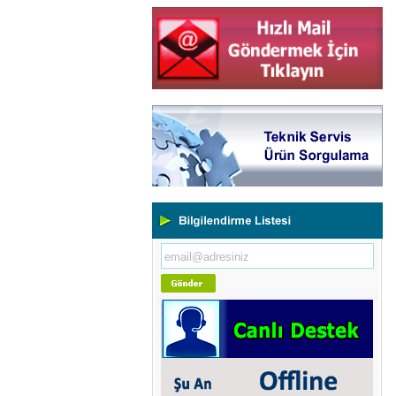
Yeni Binamıza TAŞINDIK
Portatif ve Tezgah Tipi Sertlik
Ölçüm Cihazları
Kaplama Kalınlığı Ölçüm
Cihazları
Ultrasonik Kalınlık Ölçüm
Cihazları