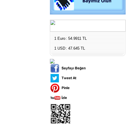
Beton Test Cihazları
Impact Test Cihazları
Plastik Test Cihazları
Boya Kontrol Test Cihazları
Çevresel Ölçüm Cihazları
El Tipi Ölçüm Cihazları
1 Euro
: 54.9911 TL
1 USD
: 47.645 TL