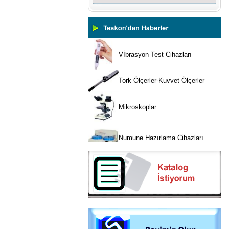
Yüzey Pürüzlülük Ölçüm
Cihazları
Vİbrasyon Test Cihazları
Tork Ölçerler-Kuvvet Ölçerler
Mikroskoplar
Numune Hazırlama Cihazları
Profil Projektörler
Video Ölçüm Sistemleri
3 Boyutlu Ölçüm Cihazları
Çekme Kopma Test Cihazları