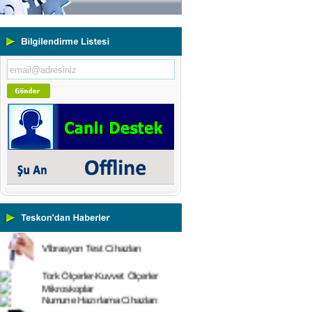
Yeni Binamıza TAŞINDIK
Portatif ve Tezgah Tipi Sertlik
Ölçüm Cihazları
Kaplama Kalınlığı Ölçüm
Cihazları
Ultrasonik Kalınlık Ölçüm
Cihazları
Yüzey Pürüzlülük Ölçüm
Cihazları
Vİbrasyon Test Cihazları
Tork Ölçerler-Kuvvet Ölçerler
Mikroskoplar
Numune Hazırlama Cihazları