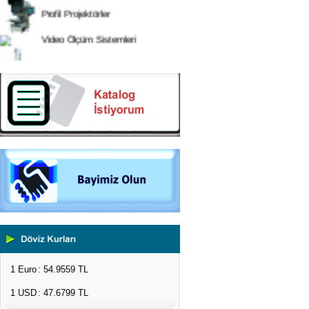
Profil Projektörler
Video Ölçüm Sistemleri
3 Boyutlu Ölçüm Cihazları
Çekme Kopma Test Cihazları
Beton Test Cihazları
Impact Test Cihazları
Plastik Test Cihazları
Boya Kontrol Test Cihazları
Çevresel Ölçüm Cihazları
1 Euro
: 54.9559 TL
El Tipi Ölçüm Cihazları
1 USD
: 47.6799 TL