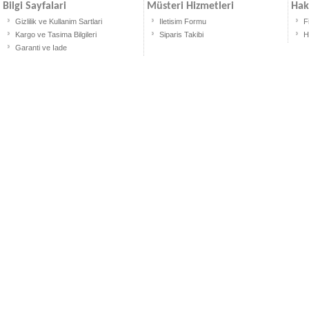
Bilgi Sayfalari
Müsteri Hizmetleri
Hak
Gizlilik ve Kullanim Sartlari
Iletisim Formu
F
Kargo ve Tasima Bilgileri
Siparis Takibi
H
Garanti ve Iade