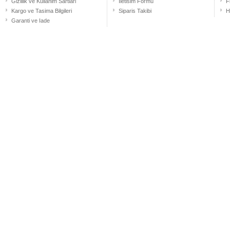
Gizlilik ve Kullanim Sartlari
Iletisim Formu
F
Kargo ve Tasima Bilgileri
Siparis Takibi
H
Garanti ve Iade