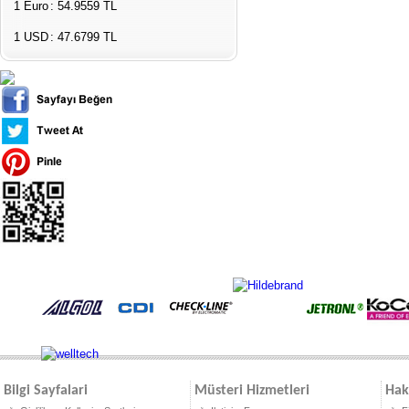
Çevresel Ölçüm Cihazları
1 Euro
: 54.9559 TL
El Tipi Ölçüm Cihazları
1 USD
: 47.6799 TL
Bilgi Sayfalari
Müsteri Hizmetleri
Hak