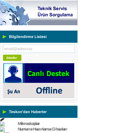
Yeni Binamıza TAŞINDIK
Portatif ve Tezgah Tipi Sertlik
Ölçüm Cihazları
Kaplama Kalınlığı Ölçüm
Cihazları
Ultrasonik Kalınlık Ölçüm
Cihazları
Yüzey Pürüzlülük Ölçüm
Cihazları
Vİbrasyon Test Cihazları
Tork Ölçerler-Kuvvet Ölçerler
Mikroskoplar
Numune Hazırlama Cihazları