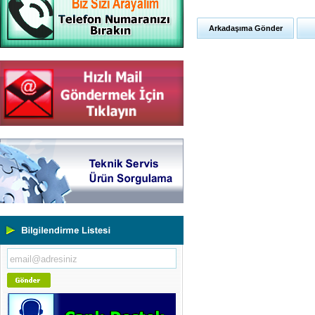
Arkadaşıma Gönder
Yeni Binamıza TAŞINDIK
Portatif ve Tezgah Tipi Sertlik
Ölçüm Cihazları
Kaplama Kalınlığı Ölçüm
Cihazları
Ultrasonik Kalınlık Ölçüm
Cihazları
Yüzey Pürüzlülük Ölçüm
Cihazları
Vİbrasyon Test Cihazları
Tork Ölçerler-Kuvvet Ölçerler