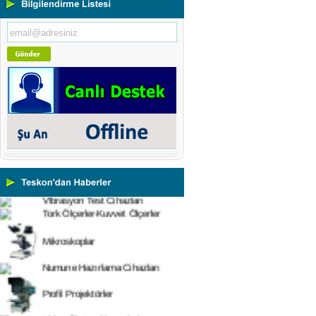
Portatif ve Tezgah Tipi Sertlik
Ölçüm Cihazları
Kaplama Kalınlığı Ölçüm
Cihazları
Ultrasonik Kalınlık Ölçüm
Cihazları
Yüzey Pürüzlülük Ölçüm
Cihazları
Vİbrasyon Test Cihazları
Tork Ölçerler-Kuvvet Ölçerler
Mikroskoplar
Numune Hazırlama Cihazları
Profil Projektörler
Video Ölçüm Sistemleri