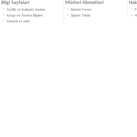
Bilgi Sayfalari
Müsteri Hizmetleri
Hak
Gizlilik ve Kullanim Sartlari
Iletisim Formu
F
Kargo ve Tasima Bilgileri
Siparis Takibi
H
Garanti ve Iade