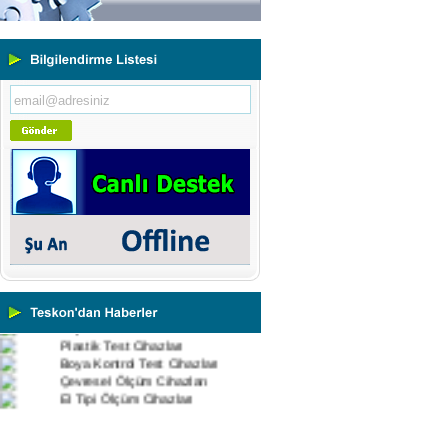
Portatif ve Tezgah Tipi Sertlik
Ölçüm Cihazları
Kaplama Kalınlığı Ölçüm
Cihazları
Ultrasonik Kalınlık Ölçüm
Cihazları
Yüzey Pürüzlülük Ölçüm
Cihazları
Vİbrasyon Test Cihazları
Tork Ölçerler-Kuvvet Ölçerler
Mikroskoplar
Numune Hazırlama Cihazları
Profil Projektörler
Video Ölçüm Sistemleri
3 Boyutlu Ölçüm Cihazları
Çekme Kopma Test Cihazları
Beton Test Cihazları
Impact Test Cihazları
Plastik Test Cihazları
Boya Kontrol Test Cihazları
Çevresel Ölçüm Cihazları
El Tipi Ölçüm Cihazları