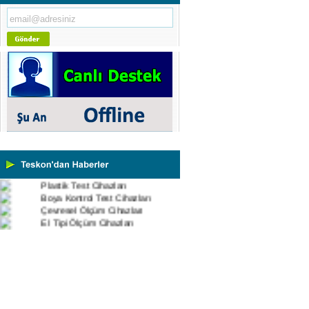
Cihazları
Yüzey Pürüzlülük Ölçüm
Cihazları
Vİbrasyon Test Cihazları
Tork Ölçerler-Kuvvet Ölçerler
Mikroskoplar
Numune Hazırlama Cihazları
Profil Projektörler
Video Ölçüm Sistemleri
3 Boyutlu Ölçüm Cihazları
Çekme Kopma Test Cihazları
Beton Test Cihazları
Impact Test Cihazları
Plastik Test Cihazları
Boya Kontrol Test Cihazları
Çevresel Ölçüm Cihazları
El Tipi Ölçüm Cihazları