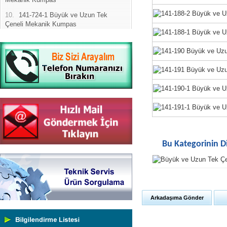
10.
141-724-1 Büyük ve Uzun Tek
Çeneli Mekanik Kumpas
Bu Kategorinin D
Yeni Binamıza TAŞINDIK
Portatif ve Tezgah Tipi Sertlik
Arkadaşıma Gönder
Ölçüm Cihazları
Kaplama Kalınlığı Ölçüm
Cihazları
Ultrasonik Kalınlık Ölçüm