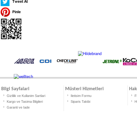
Bilgi Sayfalari
Müsteri Hizmetleri
Hak
Gizlilik ve Kullanim Sartlari
Iletisim Formu
F
Kargo ve Tasima Bilgileri
Siparis Takibi
H
Garanti ve Iade