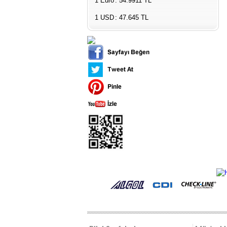
1 Euro
: 54.9911 TL
1 USD
: 47.645 TL