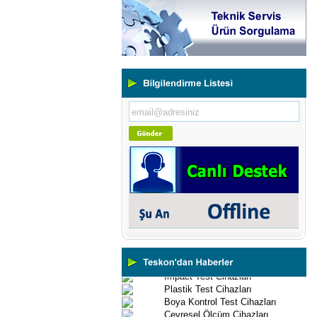
Yeni Binamıza TAŞINDIK
Portatif ve Tezgah Tipi Sertlik
Ölçüm Cihazları
Kaplama Kalınlığı Ölçüm
Cihazları
Ultrasonik Kalınlık Ölçüm
Cihazları
Yüzey Pürüzlülük Ölçüm
Cihazları
Vİbrasyon Test Cihazları
Tork Ölçerler-Kuvvet Ölçerler
Mikroskoplar
Numune Hazırlama Cihazları
Profil Projektörler
Video Ölçüm Sistemleri
3 Boyutlu Ölçüm Cihazları
Çekme Kopma Test Cihazları
Beton Test Cihazları
Impact Test Cihazları
Plastik Test Cihazları
Boya Kontrol Test Cihazları
Çevresel Ölçüm Cihazları
El Tipi Ölçüm Cihazları