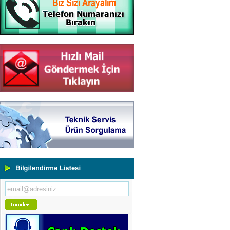
Yeni Binamıza TAŞINDIK
Portatif ve Tezgah Tipi Sertlik
Ölçüm Cihazları
Kaplama Kalınlığı Ölçüm
Cihazları
Ultrasonik Kalınlık Ölçüm
Cihazları
Yüzey Pürüzlülük Ölçüm
Cihazları
Vİbrasyon Test Cihazları
Tork Ölçerler-Kuvvet Ölçerler