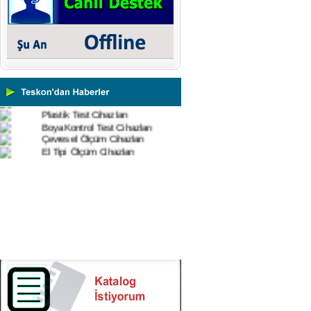
Mikroskoplar
Numune Hazırlama Cihazları
Profil Projektörler
Video Ölçüm Sistemleri
3 Boyutlu Ölçüm Cihazları
Çekme Kopma Test Cihazları
Beton Test Cihazları
Impact Test Cihazları
Plastik Test Cihazları
Boya Kontrol Test Cihazları
Çevresel Ölçüm Cihazları
El Tipi Ölçüm Cihazları