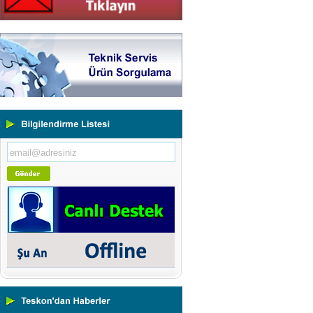
Yeni Binamıza TAŞINDIK
Portatif ve Tezgah Tipi Sertlik
Ölçüm Cihazları
Kaplama Kalınlığı Ölçüm
Cihazları
Ultrasonik Kalınlık Ölçüm
Cihazları
Yüzey Pürüzlülük Ölçüm
Cihazları
Vİbrasyon Test Cihazları