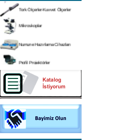
Tork Ölçerler-Kuvvet Ölçerler
Mikroskoplar
Numune Hazırlama Cihazları
Profil Projektörler
Video Ölçüm Sistemleri
3 Boyutlu Ölçüm Cihazları
Çekme Kopma Test Cihazları
Beton Test Cihazları
Impact Test Cihazları
Plastik Test Cihazları
Boya Kontrol Test Cihazları