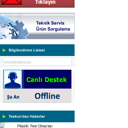
Yeni Binamıza TAŞINDIK
Portatif ve Tezgah Tipi Sertlik
Ölçüm Cihazları
Kaplama Kalınlığı Ölçüm
Cihazları
Ultrasonik Kalınlık Ölçüm
Cihazları
Yüzey Pürüzlülük Ölçüm
Cihazları
Vİbrasyon Test Cihazları
Tork Ölçerler-Kuvvet Ölçerler
Mikroskoplar
Numune Hazırlama Cihazları
Profil Projektörler
Video Ölçüm Sistemleri
3 Boyutlu Ölçüm Cihazları
Çekme Kopma Test Cihazları
Beton Test Cihazları
Impact Test Cihazları
Plastik Test Cihazları
Boya Kontrol Test Cihazları