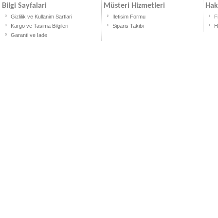
Bilgi Sayfalari
Müsteri Hizmetleri
Hak
Gizlilik ve Kullanim Sartlari
Iletisim Formu
F
Kargo ve Tasima Bilgileri
Siparis Takibi
H
Garanti ve Iade