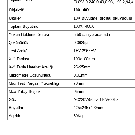
(0.098,0.246,0.49,0.98,1.96,2,94,4
Objektif
10X, 40X
Oküler
10X Büyütme
(digital okuyuculu)
Toplam Büyütme
100X, 400X
Yükün Bekleme Süresi
5-60 saniye arasında
Çözünürlük
0.0625µm
Test Aralığı
1HV-2967HV
X-Y Tablası
100x100mm
X-Y Tabla Hareket Aralığı
25x25mm
Mikrometre Çözünürlüğü
0.01mm
Max Test Parçası Yüksekliği
70mm
Max Yatay Boşluk
95mm
Güç
AC220V/50Hz:110V/60Hz
Boyutlar
425x245x490mm
Ağırlık
30Kg