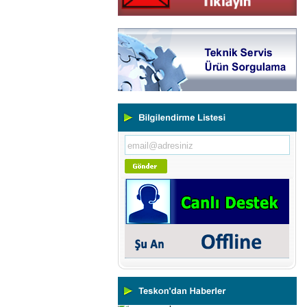
Yeni Binamıza TAŞINDIK
Portatif ve Tezgah Tipi Sertlik
Ölçüm Cihazları
Kaplama Kalınlığı Ölçüm
Cihazları
Ultrasonik Kalınlık Ölçüm
Cihazları
Yüzey Pürüzlülük Ölçüm
Cihazları
Vİbrasyon Test Cihazları
Tork Ölçerler-Kuvvet Ölçerler
Mikroskoplar
Numune Hazırlama Cihazları
Profil Projektörler
Video Ölçüm Sistemleri
3 Boyutlu Ölçüm Cihazları
Çekme Kopma Test Cihazları
Beton Test Cihazları
Impact Test Cihazları
Plastik Test Cihazları