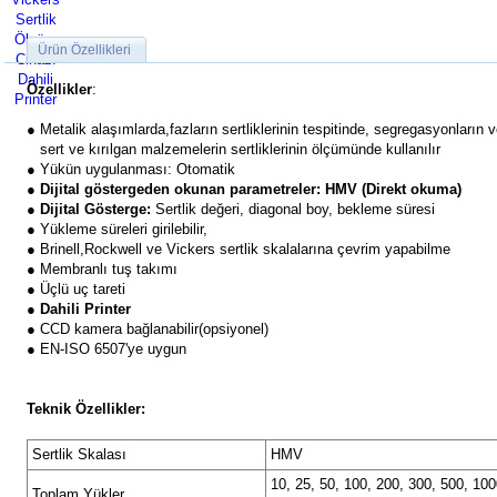
Ürün Özellikleri
Özellikler
:
● Metalik alaşımlarda,fazların sertliklerinin tespitinde, segregasyonların
sert ve kırılgan malzemelerin sertliklerinin ölçümünde kullanılır
● Yükün uygulanması: Otomatik
●
Dijital göstergeden okunan parametreler:
HMV (Direkt okuma)
●
Dijital Gösterge:
Sertlik değeri, diagonal boy, bekleme süresi
● Yükleme süreleri girilebilir,
● Brinell,Rockwell ve Vickers sertlik skalalarına çevrim yapabilme
● Membranlı tuş takımı
● Üçlü uç tareti
●
Dahili Printer
● CCD kamera bağlanabilir(opsiyonel)
● EN-ISO 6507'ye uygun
Teknik Özellikler:
Sertlik Skalası
HMV
10, 25, 50, 100, 200, 300, 500, 100
Toplam Yükler