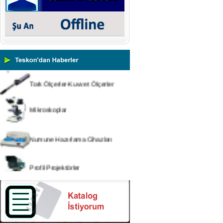
Cihazları
Yüzey Pürüzlülük Ölçüm
Cihazları
Vİbrasyon Test Cihazları
Tork Ölçerler-Kuvvet Ölçerler
Mikroskoplar
Numune Hazırlama Cihazları
Profil Projektörler
Video Ölçüm Sistemleri