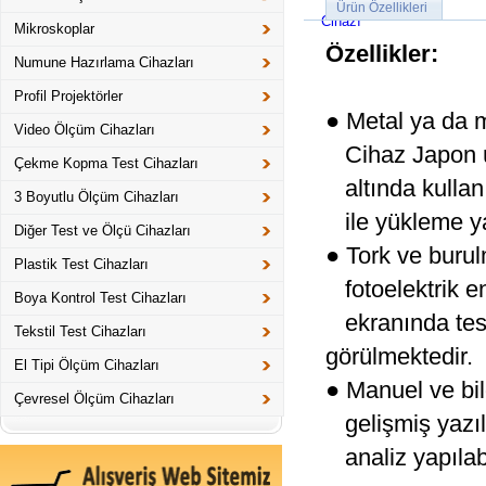
Ürün Özellikleri
Mikroskoplar
Özellikler:
Numune Hazırlama Cihazları
Profil Projektörler
● Metal ya da 
Video Ölçüm Cihazları
Cihaz Japon ür
Çekme Kopma Test Cihazları
altında kullanı
3 Boyutlu Ölçüm Cihazları
ile yükleme yap
Diğer Test ve Ölçü Cihazları
● Tork ve burul
Plastik Test Cihazları
fotoelektrik e
Boya Kontrol Test Cihazları
ekranında test 
Tekstil Test Cihazları
görülmektedir.
El Tipi Ölçüm Cihazları
● Manuel ve bil
Çevresel Ölçüm Cihazları
gelişmiş yazılı
analiz yapılabi