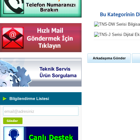
Bu Kategorinin D
Arkadaşıma Gönder
Yeni Binamıza TAŞINDIK
Portatif ve Tezgah Tipi Sertlik
Ölçüm Cihazları
Kaplama Kalınlığı Ölçüm
Cihazları
Ultrasonik Kalınlık Ölçüm