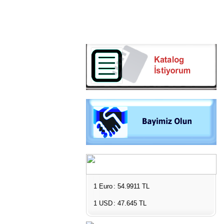
1 Euro
: 54.9911 TL
1 USD
: 47.645 TL