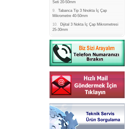
Seti 20-50mm
9.
Tabanca Tip 3 Nnokta İç Çap
Mikrometre 40-50mm
10.
Dijital 3 Nokta İç Çap Mikrometresi
25-30mm
Yeni Binamıza TAŞINDIK
Portatif ve Tezgah Tipi Sertlik
Ölçüm Cihazları