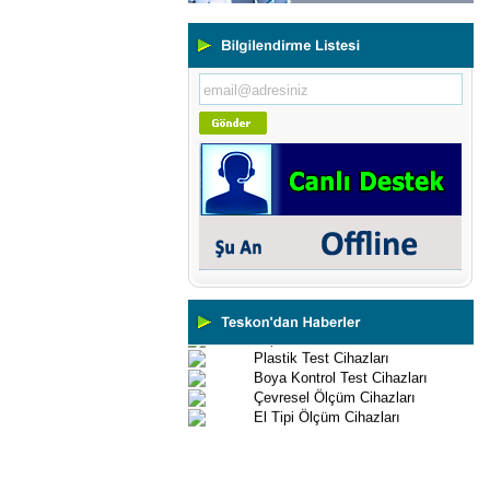
Kaplama Kalınlığı Ölçüm
Cihazları
Ultrasonik Kalınlık Ölçüm
Cihazları
Yüzey Pürüzlülük Ölçüm
Cihazları
Vİbrasyon Test Cihazları
Tork Ölçerler-Kuvvet Ölçerler
Mikroskoplar
Numune Hazırlama Cihazları
Profil Projektörler
Video Ölçüm Sistemleri
3 Boyutlu Ölçüm Cihazları
Çekme Kopma Test Cihazları
Beton Test Cihazları
Impact Test Cihazları
Plastik Test Cihazları
Boya Kontrol Test Cihazları
Çevresel Ölçüm Cihazları
El Tipi Ölçüm Cihazları