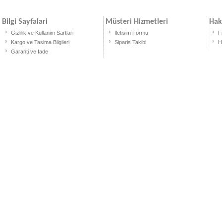
Bilgi Sayfalari
Müsteri Hizmetleri
Hak
Gizlilik ve Kullanim Sartlari
Iletisim Formu
F
Kargo ve Tasima Bilgileri
Siparis Takibi
H
Garanti ve Iade