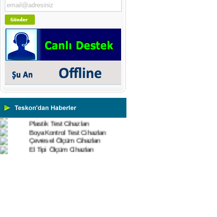
Cihazları
Yüzey Pürüzlülük Ölçüm
Cihazları
Vİbrasyon Test Cihazları
Tork Ölçerler-Kuvvet Ölçerler
Mikroskoplar
Numune Hazırlama Cihazları
Profil Projektörler
Video Ölçüm Sistemleri
3 Boyutlu Ölçüm Cihazları
Çekme Kopma Test Cihazları
Beton Test Cihazları
Impact Test Cihazları
Plastik Test Cihazları
Boya Kontrol Test Cihazları
Çevresel Ölçüm Cihazları
El Tipi Ölçüm Cihazları