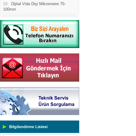
10.
Dijital Vida Dişi Mikrometre 75-
100mm
Yeni Binamıza TAŞINDIK
Portatif ve Tezgah Tipi Sertlik
Ölçüm Cihazları
Kaplama Kalınlığı Ölçüm
Cihazları
Ultrasonik Kalınlık Ölçüm