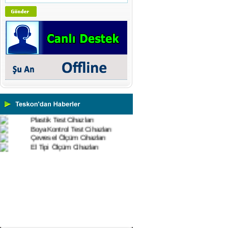
Yüzey Pürüzlülük Ölçüm
Cihazları
Vİbrasyon Test Cihazları
Tork Ölçerler-Kuvvet Ölçerler
Mikroskoplar
Numune Hazırlama Cihazları
Profil Projektörler
Video Ölçüm Sistemleri
3 Boyutlu Ölçüm Cihazları
Çekme Kopma Test Cihazları
Beton Test Cihazları
Impact Test Cihazları
Plastik Test Cihazları
Boya Kontrol Test Cihazları
Çevresel Ölçüm Cihazları
El Tipi Ölçüm Cihazları