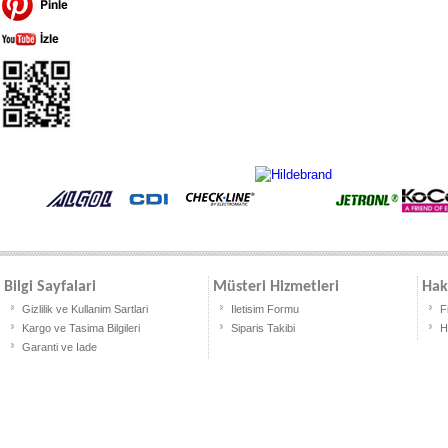
Bilgi Sayfalari
Müsteri Hizmetleri
Hak
Gizlilik ve Kullanim Sartlari
Iletisim Formu
F
Kargo ve Tasima Bilgileri
Siparis Takibi
H
Garanti ve Iade