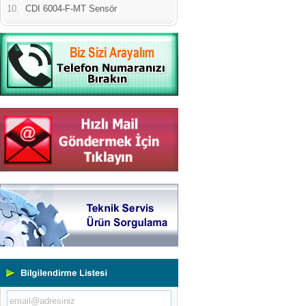
10.
CDI 6004-F-MT Sensör
Yeni Binamıza TAŞINDIK
Portatif ve Tezgah Tipi Sertlik
Ölçüm Cihazları
Kaplama Kalınlığı Ölçüm
Cihazları
Ultrasonik Kalınlık Ölçüm
Cihazları