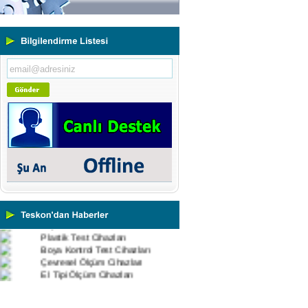
Portatif ve Tezgah Tipi Sertlik
Ölçüm Cihazları
Kaplama Kalınlığı Ölçüm
Cihazları
Ultrasonik Kalınlık Ölçüm
Cihazları
Yüzey Pürüzlülük Ölçüm
Cihazları
Vİbrasyon Test Cihazları
Tork Ölçerler-Kuvvet Ölçerler
Mikroskoplar
Numune Hazırlama Cihazları
Profil Projektörler
Video Ölçüm Sistemleri
3 Boyutlu Ölçüm Cihazları
Çekme Kopma Test Cihazları
Beton Test Cihazları
Impact Test Cihazları
Plastik Test Cihazları
Boya Kontrol Test Cihazları
Çevresel Ölçüm Cihazları
El Tipi Ölçüm Cihazları