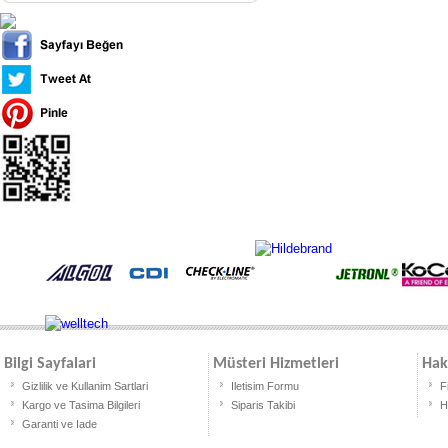
Bilgi Sayfalari
Müsteri Hizmetleri
Hak
Gizlilik ve Kullanim Sartlari
Iletisim Formu
F
Kargo ve Tasima Bilgileri
Siparis Takibi
H
Garanti ve Iade