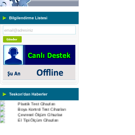
Ölçüm Cihazları
Kaplama Kalınlığı Ölçüm
Cihazları
Ultrasonik Kalınlık Ölçüm
Cihazları
Yüzey Pürüzlülük Ölçüm
Cihazları
Vİbrasyon Test Cihazları
Tork Ölçerler-Kuvvet Ölçerler
Mikroskoplar
Numune Hazırlama Cihazları
Profil Projektörler
Video Ölçüm Sistemleri
3 Boyutlu Ölçüm Cihazları
Çekme Kopma Test Cihazları
Beton Test Cihazları
Impact Test Cihazları
Plastik Test Cihazları
Boya Kontrol Test Cihazları
Çevresel Ölçüm Cihazları
El Tipi Ölçüm Cihazları