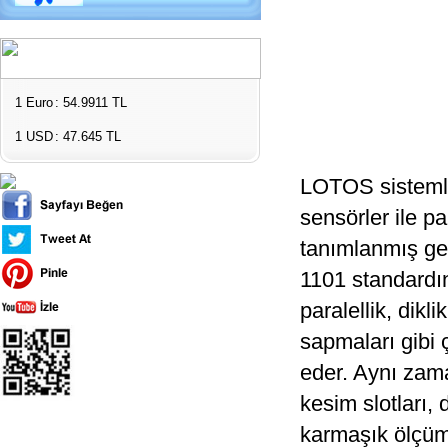
1 Euro
: 54.9911 TL
1 USD
: 47.645 TL
LOTOS sistemle
sensörler ile pa
tanımlanmış geo
1101 standardına
paralellik, dikl
sapmaları gibi 
eder. Aynı zama
kesim slotları, 
karmaşık ölçüm 