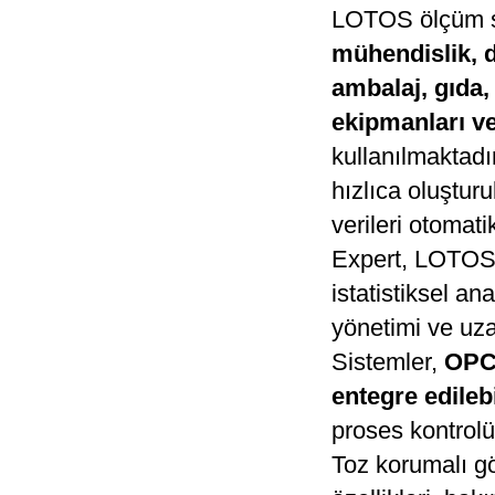
LOTOS ölçüm s
mühendislik, di
ambalaj, gıda, 
ekipmanları ve
kullanılmaktadı
hızlıca oluştur
verileri otomati
Expert, LOTOS-
istatistiksel a
yönetimi ve uzak
Sistemler,
OPC-
entegre edilebi
proses kontrolü
Toz korumalı g