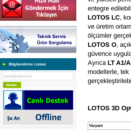
entegre edilebi
LOTOS LC
, ko
ve üretim ortam
Yeni Binamıza TAŞINDIK
ölçümler gerçekl
Portatif ve Tezgah Tipi Sertlik
Ölçüm Cihazları
LOTOS O
, açı
Kaplama Kalınlığı Ölçüm
güvence uygula
Cihazları
Ultrasonik Kalınlık Ölçüm
Ayrıca
LT A1/A
Cihazları
Yüzey Pürüzlülük Ölçüm
modellerle, tek
Cihazları
Vİbrasyon Test Cihazları
gerçekleştirilebil
Tork Ölçerler-Kuvvet Ölçerler
Mikroskoplar
Numune Hazırlama Cihazları
Profil Projektörler
Video Ölçüm Sistemleri
LOTOS 3D Opti
3 Boyutlu Ölçüm Cihazları
Çekme Kopma Test Cihazları
Beton Test Cihazları
Varyant
Impact Test Cihazları