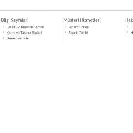
Bilgi Sayfalari
Müsteri Hizmetleri
Hak
Gizlilik ve Kullanim Sartlari
Iletisim Formu
F
Kargo ve Tasima Bilgileri
Siparis Takibi
H
Garanti ve Iade