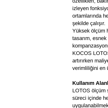
özellikleri, ba
izleyen fonksi
ortamlarında he
şekilde çalışır.
Yüksek ölçüm h
tasarım, esnek 
kompanzasyonu 
KOCOS LOTOS 3 
artırırken maliy
verimliliğini en
Kullanım Alanl
LOTOS ölçüm si
süreci içinde he
uygulanabilmek