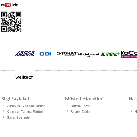
Bilgi Sayfalari
Müsteri Hizmetleri
Hak
Gizlilik ve Kullanim Sartlari
Iletisim Formu
F
Kargo ve Tasima Bilgileri
Siparis Takibi
H
Garanti ve Iade