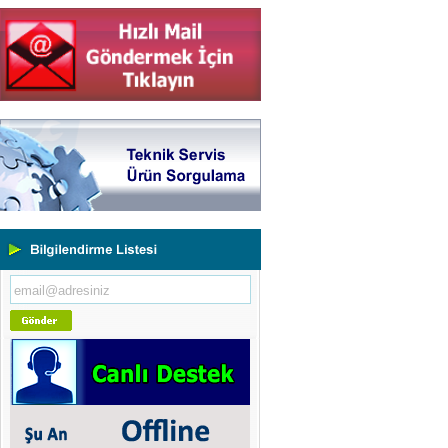
Yeni Binamıza TAŞINDIK
Portatif ve Tezgah Tipi Sertlik
Ölçüm Cihazları
Kaplama Kalınlığı Ölçüm
Cihazları
Ultrasonik Kalınlık Ölçüm
Cihazları
Yüzey Pürüzlülük Ölçüm
Cihazları
Vİbrasyon Test Cihazları
Tork Ölçerler-Kuvvet Ölçerler
Mikroskoplar
Numune Hazırlama Cihazları
Profil Projektörler
Video Ölçüm Sistemleri
3 Boyutlu Ölçüm Cihazları